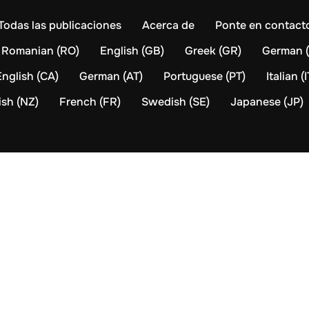
Todas las publicaciones
Acerca de
Ponte en contact
Romanian (RO)
English (GB)
Greek (GR)
German 
English (CA)
German (AT)
Portuguese (PT)
Italian (I
ish (NZ)
French (FR)
Swedish (SE)
Japanese (JP)