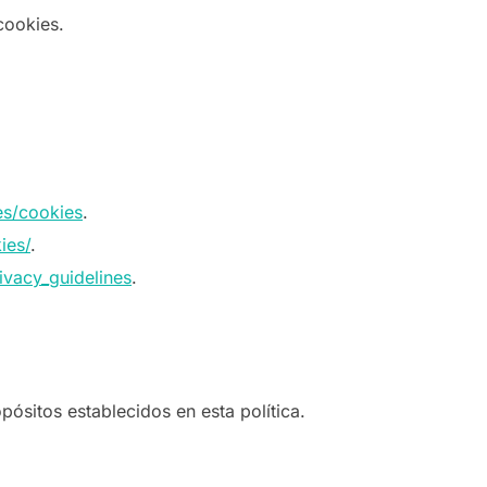
cookies.
es/cookies
.
ies/
.
ivacy_guidelines
.
ósitos establecidos en esta política.