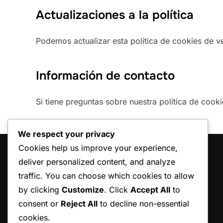
Actualizaciones a la política
Podemos actualizar esta política de cookies de v
Información de contacto
Si tiene preguntas sobre nuestra política de coo
We respect your privacy
Cookies help us improve your experience,
LEGAL
deliver personalized content, and analyze
traffic. You can choose which cookies to allow
Acerca de
by clicking
Customize
. Click
Accept All
to
Preferencias de cookies
consent or
Reject All
to decline non-essential
Ponte en contacto
cookies.
Política de protección de datos