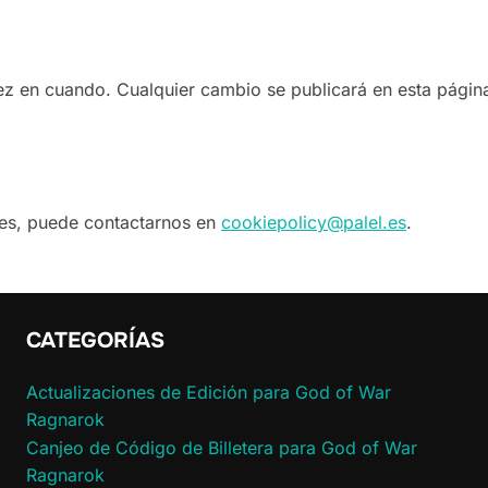
ez en cuando. Cualquier cambio se publicará en esta págin
kies, puede contactarnos en
cookiepolicy@palel.es
.
CATEGORÍAS
Actualizaciones de Edición para God of War
Ragnarok
Canjeo de Código de Billetera para God of War
Ragnarok