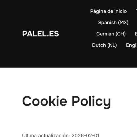
Skip
Página de inicio
to
content
Spanish (MX)
PALEL.ES
German (CH)
Dutch (NL)
Engl
Cookie Policy
Última actualización: 2026-02-01