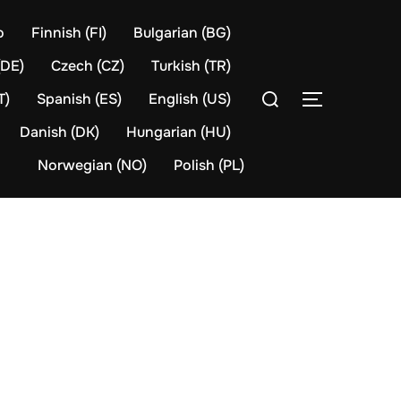
o
Finnish (FI)
Bulgarian (BG)
(DE)
Czech (CZ)
Turkish (TR)
Search
T)
Spanish (ES)
English (US)
TOGGLE S
for:
Danish (DK)
Hungarian (HU)
Norwegian (NO)
Polish (PL)